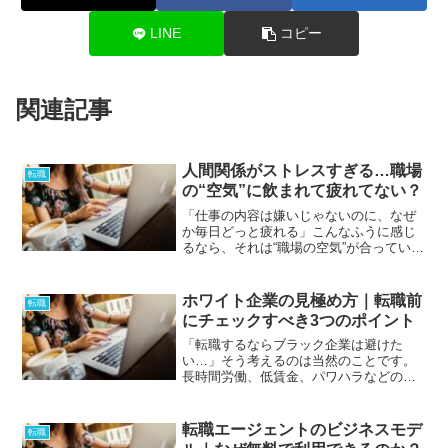
LINE
コピー
関連記事
人間関係がストレスすぎる…職場
転職
の“空気”に飲まれて疲れてない？
「仕事の内容は嫌いじゃないのに、なぜ
か毎日どっと疲れる」こんなふうに感じ
るなら、それは“職場の空気”が合っていな
いサインかもしれません。✅ 特定の人が
いると全体がピリつく✅ 上司の顔色で会
話のトーンが変わる✅ 飲み会・雑談・空
ホワイト企業の見極め方｜転職前
転職
気の読み合い…...
にチェックすべき3つのポイント
「転職するならブラック企業は避けた
い…」そう考えるのは当然のことです。
長時間労働、低賃金、パワハラなどの問
題がある職場では、どんなに仕事が好き
でも心身をすり減らしてしまいます。で
は、どうすれば「ホワイト企業」に転職
転職エージェントのビジネスモデ
転職
できるのでしょうか？ホワイ...