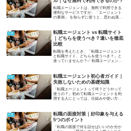
ル｜なぜ無料で利用できるのか？
転職エージェントは、無料で利用できる
便利なサービスですが、「エージェント
の裏側」 を知らずに使うと、思わぬ落と
し穴にはまることもあります。✅ なぜ無
料で利用できるのか？エージェントのビ
ジネスモデルとは？✅ 転職エージェント
転職エージェント vs 転職サイト
転職
が「積極的に紹介し...
｜どちらを使うべき？違いを徹底
比較
転職を考えたとき、「転職エージェント
と転職サイト、どちらを使うべき？」と
迷っていませんか？✅ 転職エージェント
→ 専任のアドバイザーがついて、求人紹
介や面接対策をサポート✅ 転職サイト →
自分で求人を探して応募、企業と直接や
転職エージェント初心者ガイド｜
転職
り取りができ...
失敗しないための基礎知識
「転職エージェントって何？どうやって
使うの？」初めて転職エージェントを利
用する人にとっては、仕組みや使い方が
分からず、不安に感じることも多いでし
ょう。✅ 転職エージェントの基本的な仕
組み✅ どんな人に向いているのか？✅ 登
転職の面接対策｜好印象を与える
転職
録から内定までの流...
5つのポイント
「転職の面接で何を話せばいいのか分か