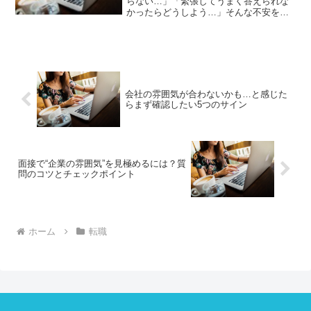
らない…」「緊張してうまく答えられな
かったらどうしよう…」そんな不安を抱
えている方も多いのではないでしょう
か？面接は、あなたの能力や経験をアピ
ールする大切な場ですが、企業はそれ以
上に「第一印象」や「コミュ...
会社の雰囲気が合わないかも…と感じた
らまず確認したい5つのサイン
面接で“企業の雰囲気”を見極めるには？質
問のコツとチェックポイント
ホーム
転職