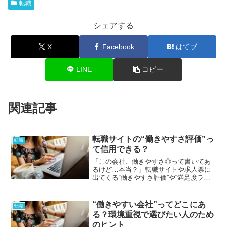
転職
シェアする
X
Facebook
はてブ
LINE
コピー
関連記事
転職サイトの“働きやすさ評価”っ
転職
て信用できる？
「この会社、働きやすさ◎って書いてあ
るけど…本当？」転職サイトや求人票に
出てくる“働きやすさ評価”や“満足度ラン
キング”。 一見すると参考になりそうです
が、実際には「思ってたのと違った」と
感じるケースも少なくありません。✅ 星
“働きやすい会社”ってどこにあ
転職
の数は高いけど...
る？環境重視で選びたい人のため
のヒント