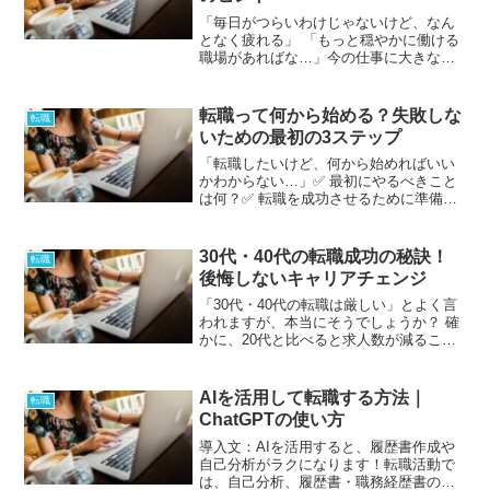
「毎日がつらいわけじゃないけど、なん
となく疲れる」 「もっと穏やかに働ける
職場があればな…」今の仕事に大きな不
満があるわけじゃない。 でも、もっと“自
分に合った働きやすい環境”を求めて、転
職を考え始める人が増えています。この
転職って何から始める？失敗しな
転職
記事では、“環境...
いための最初の3ステップ
「転職したいけど、何から始めればいい
かわからない…」✅ 最初にやるべきこと
は何？✅ 転職を成功させるために準備す
べきことは？✅ 焦らずに、確実にステッ
プを進める方法とは？この記事では、転
職を成功させるための「最初の3ステッ
30代・40代の転職成功の秘訣！
転職
プ」を解説します。...
後悔しないキャリアチェンジ
「30代・40代の転職は厳しい」とよく言
われますが、本当にそうでしょうか？ 確
かに、20代と比べると求人数が減ること
や、即戦力を求められることが増えるた
め、難易度が上がる傾向はあります。し
かし、適切な戦略を立てれば、30代・40
AIを活用して転職する方法｜
転職
代でも満足の...
ChatGPTの使い方
導入文：AIを活用すると、履歴書作成や
自己分析がラクになります！転職活動で
は、自己分析、履歴書・職務経歴書の作