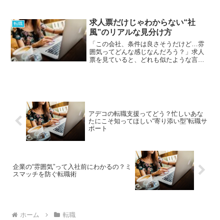
成、企業研究、面接対策など、やるべき
ことが多くあります。しかし、近年のAI
技術の進化により、これらの転職準備を
求人票だけじゃわからない“社
転職
効率化できるようにな...
風”のリアルな見分け方
「この会社、条件は良さそうだけど…雰
囲気ってどんな感じなんだろう？」求人
票を見ていると、どれも似たような言葉
ばかりで、「実際に働く空気感」がまっ
たく伝わってこないこと、ありません
か？✅ アットホームな職場✅ チームワー
クを大切にしています✅...
アデコの転職支援ってどう？忙しいあな
たにこそ知ってほしい“寄り添い型”転職サ
ポート
企業の“雰囲気”って入社前にわかるの？ミ
スマッチを防ぐ転職術
ホーム
転職